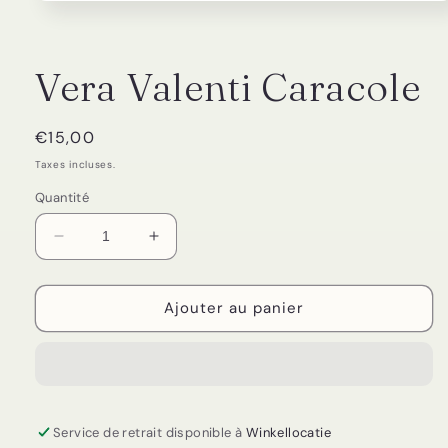
Ouvrir
le
média
1
dans
Vera Valenti Caracole
une
fenêtre
modale
Prix
€15,00
habituel
Taxes incluses.
Quantité
Réduire
Augmenter
la
la
quantité
quantité
de
de
Ajouter au panier
Vera
Vera
Valenti
Valenti
Caracole
Caracole
Service de retrait disponible à
Winkellocatie