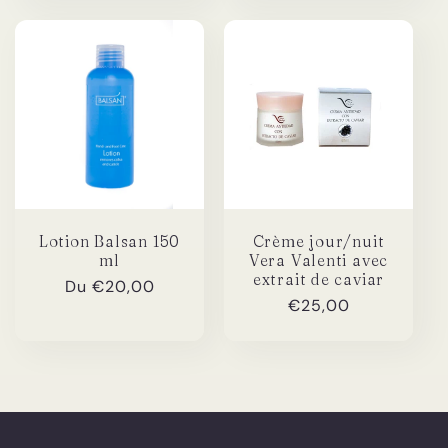
Lotion Balsan 150
Crème jour/nuit
ml
Vera Valenti avec
extrait de caviar
Prix
Du €20,00
Prix
€25,00
habituel
habituel