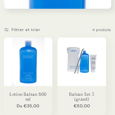
c
t
i
Filtrer et trier
4 produits
o
n
:
Lotion Balsan 500
Balsan Set 3
ml
(grand)
Prix
Du €35,00
Prix
€50,00
habituel
habituel